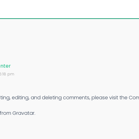
nter
6:18 pm
ting, editing, and deleting comments, please visit the Co
rom Gravatar.