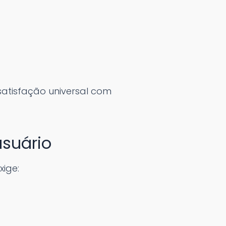
satisfação universal com
usuário
xige: