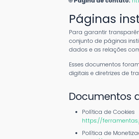
🌐
Página de contato:
ht
Páginas ins
Para garantir transparê
conjunto de páginas ins
dados e as relações come
Esses documentos foram 
digitais e diretrizes de t
Documentos d
Política de Cookies
https://ferramentas
Política de Monetiz