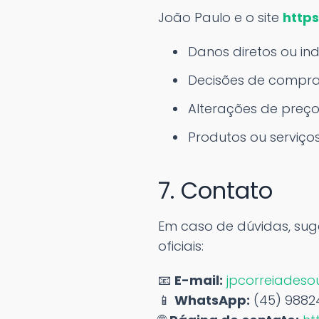
João Paulo e o site
https
Danos diretos ou in
Decisões de compra
Alterações de preço
Produtos ou serviços
7. Contato
Em caso de dúvidas, suge
oficiais:
📧
E-mail:
jpcorreiades
📱
WhatsApp:
(45) 98824